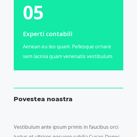
05
Experti contabili
Aenean eu leo quam. Pellesque ornare
sem lacinia quam venenatis vestibulum.
Povestea noastra
Vestibulum ante ipsum primis in faucibus orci
luctus et ultrices posuere cubilia Curae; Donec