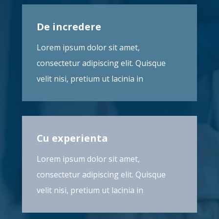
De incredere
Lorem ipsum dolor sit amet,
consectetur adipiscing elit. Quisque
velit nisi, pretium ut lacinia in
Cu experienta
Lorem ipsum dolor sit amet,
consectetur adipiscing elit. Quisque
velit nisi, pretium ut lacinia in