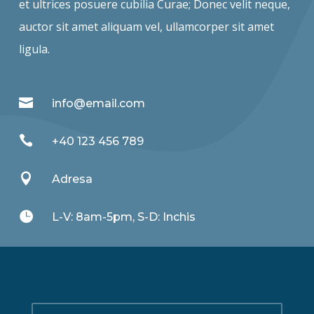
et ultrices posuere cubilia Curae; Donec velit neque,
auctor sit amet aliquam vel, ullamcorper sit amet
ligula.

info@email.com

+40 123 456 789

Adresa

L-V: 8am-5pm, S-D: Inchis