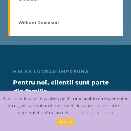
William Davidson
HAI SA LUCRAM IMPREUNA
Pentru noi, clientii sunt parte
din familie
Acest site foloseste cookies pentru imbunatatirea experientei.
Vestibulum ante ipsum primis in faucibus orci
Va rugam sa confirmati ca sunteti de acord cu acest lucru.
luctus et ultrices posuere cubilia Curae; Donec
Ulterior puteti refuza acceptul.
Setari cookie-uri
velit neque, auctor sit amet aliquam vel,
ACCEPT