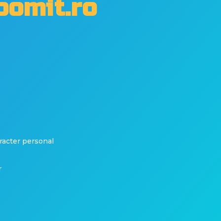
oomit.ro
aracter personal
r