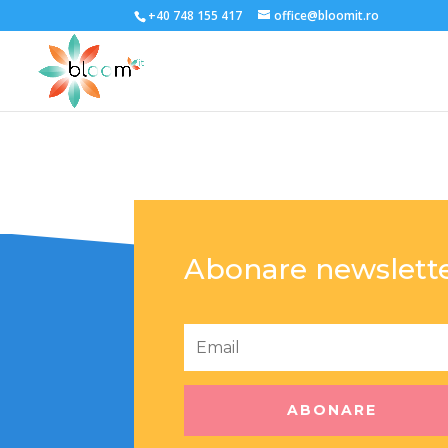
;
+40 748 155 417
office@bloomit.ro
Abonare newslett
ABONARE