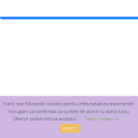
Acest site foloseste cookies pentru imbunatatirea experientei.
Doctori experimentati
N
Va rugam sa confirmati ca sunteti de acord cu acest lucru.
Aenean eu leo quam. Pellentesque
Ulterior puteti refuza acceptul.
Setari cookie-uri
ornare sem lacinia quam venenatis
ACCEPT
vestibulum. Donec sed odio dui.