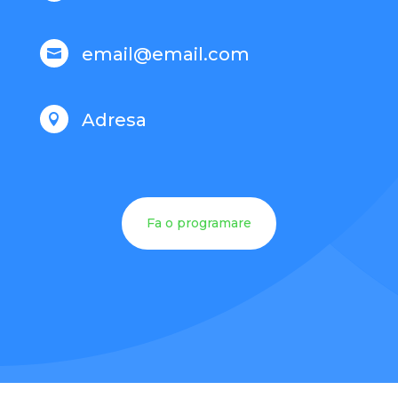
email@email.com

Adresa

Fa o programare